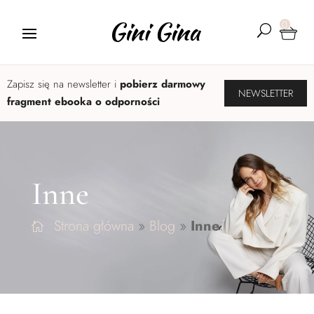
0
U
Zapisz się na newsletter i
pobierz darmowy
NEWSLETTER
fragment ebooka o odporności
Inne
Strona główna
»
Blog
»
Inne
